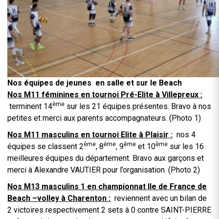
Nos équipes de jeunes en salle et sur le Beach
Nos M11 féminines en tournoi Pré-Elite à Villepreux :
ème
terminent 14
sur les 21 équipes présentes. Bravo à nos
petites et merci aux parents accompagnateurs. (Photo 1)
Nos M11 masculins en tournoi Elite à Plaisir
:
nos 4
ème
ème
ème
ème
équipes se classent 2
, 8
, 9
et 10
sur les 16
meilleures équipes du département. Bravo aux garçons et
merci à Alexandre VAUTIER pour l’organisation. (Photo 2)
Nos M13 masculins 1 en championnat Ile de France de
Beach –volley à Charenton :
reviennent avec un bilan de
2 victoires respectivement 2 sets à 0 contre SAINT-PIERRE